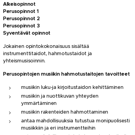
Alkeisopinnot
Perusopinnot 1
Perusopinnot 2
Perusopinnot 3
Syventävät opinnot
Jokainen opintokokonaisuus sisältää
instrumenttitaidot, hahmotustaidot ja
yhteismusisoinnin.
Perusopintojen musiikin hahmotustaitojen tavoitteet
musiikin luku-ja kirjoitustaidon kehittäminen
musiikin ja nuottikuvan yhteyden
ymmärtäminen
musiikin rakenteiden hahmottaminen
antaa mahdollisuuksia tutustua monipuolisesti
musiikkiin ja eri instrumentteihin