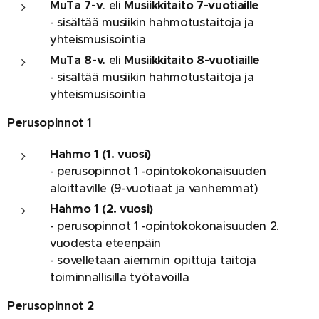
MuTa 7-v
. eli
Musiikkitaito 7-vuotiaille
- sisältää musiikin hahmotustaitoja ja
yhteismusisointia
MuTa 8-v.
eli
Musiikkitaito 8-vuotiaille
- sisältää musiikin hahmotustaitoja ja
yhteismusisointia
Perusopinnot 1
Hahmo 1 (1. vuosi)
- perusopinnot 1 -opintokokonaisuuden
aloittaville (9-vuotiaat ja vanhemmat)
Hahmo 1 (2. vuosi)
- perusopinnot 1 -opintokokonaisuuden 2.
vuodesta eteenpäin
- sovelletaan aiemmin opittuja taitoja
toiminnallisilla työtavoilla
Perusopinnot 2