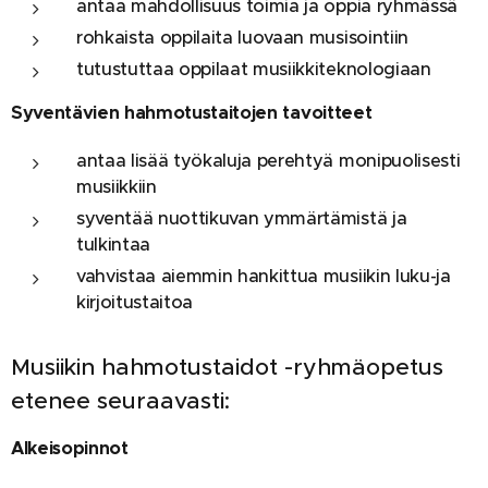
antaa mahdollisuus toimia ja oppia ryhmässä
rohkaista oppilaita luovaan musisointiin
tutustuttaa oppilaat musiikkiteknologiaan
Syventävien hahmotustaitojen tavoitteet
antaa lisää työkaluja perehtyä monipuolisesti
musiikkiin
syventää nuottikuvan ymmärtämistä ja
tulkintaa
vahvistaa aiemmin hankittua musiikin luku-ja
kirjoitustaitoa
Musiikin hahmotustaidot -ryhmäopetus
etenee seuraavasti:
Alkeisopinnot