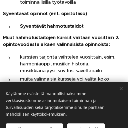
toiminnallisilla työtavoilla
Syventävät opinnot (ent. opistotaso)
Syventävät hahmotustaidot
Muut hahmotustaitojen kurssit valitaan vuosittain 2.
opintovuodesta alkaen valinnaisista opinnoista:
kurssien tarjonta vaihtelee vuosittain, esim.
harmoniaoppi, musiikin historia,
musiikkianalyysi, sovitus, säveltapailu
muita valinnaisia kursseja voi valita koko
syventävien opintojen ajan, esim. improvisointi,
sähkömusiikki, sävellys
Käytämme evästeitä mahdollistaaksemme
verkkosivustomme asianmukaisen toiminnan ja
turvallisuuden sekä tarjotaksemme sinulle parhaan
mahdollisen käyttökokemuksen.
Tampereen konservatorio © Kaikki oikeudet pidätetään 2026