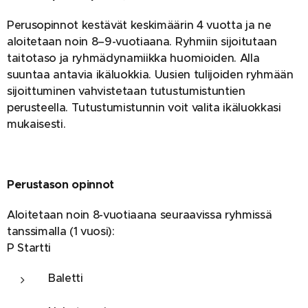
Perusopinnot kestävät keskimäärin 4 vuotta ja ne
aloitetaan noin 8–9-vuotiaana. Ryhmiin sijoitutaan
taitotaso ja ryhmädynamiikka huomioiden. Alla
suuntaa antavia ikäluokkia. Uusien tulijoiden ryhmään
sijoittuminen vahvistetaan tutustumistuntien
perusteella. Tutustumistunnin voit valita ikäluokkasi
mukaisesti.
Perus
taso
n opinnot
Aloitetaan noin 8-vuotiaana seuraavissa ryhmissä
tanssimalla (1 vuosi):
P Startti
Baletti