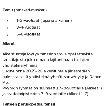
Tamu (tanskari-muskari)
1–2-vuotiaat (lapsi ja aikuinen)
3–4-vuotiaat
5–6-vuotiaat
Alkeet
Alkeistunteja löytyy tanssiopistolla opetettavista
tanssilajeista joko omana lajituntinaan tai lajien
yhdistelmäryhminä.
Lukuvuonna 2025–26 alkeistunteja järjestetään
baletissa sekä yhdistelmäryhmät show/nyky ja Dance
Mix.
Pyynikin ryhmät on suunnattu 7–8-vuotiaille (Alkeet 1)
ja sivutoimipisteiden 7–9-vuotiaille (Alkeet 1–2).
Taiteen perusopetus, tanssi