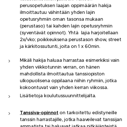
perusopetuksen laajan oppimäärän hakija
ilmoittautuu vähintään yhden lajin
opetusryhmiin oman tasonsa mukaan
(perustaso) tai kahden lajin opetusryhmiin
(syventävät opinnot). Yhtä lajia harjoitellaan
2x/vko; poikkeuksena perustason show, street
ja kärkitossutunti, joita on 1 x 60min.
Mikäli hakija haluaa harrastaa esimerkiksi vain
yhden viikkotunnin verran, on hänen
mahdollista ilmoittautua tanssiopiston
ulkopuolisena oppilaana niihin ryhmiin, jotka
kokoontuvat vain yhden kerran viikossa.
Lisätietoja koulutussuunnittelijalta.
Tanssiva-opinnot
on tarkoitettu edistyneille
tanssin harrastajille, jotka haaveilevat tanssijan
ammatista tai haluavat jatkaa pitkäjänteistä