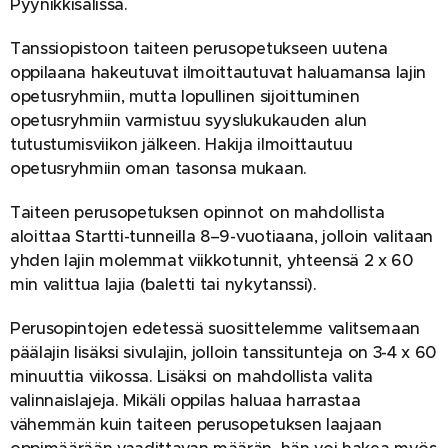
Pyynikkisalissa.
Tanssiopistoon taiteen perusopetukseen uutena
oppilaana hakeutuvat ilmoittautuvat haluamansa lajin
opetusryhmiin, mutta lopullinen sijoittuminen
opetusryhmiin varmistuu syyslukukauden alun
tutustumisviikon jälkeen. Hakija ilmoittautuu
opetusryhmiin oman tasonsa mukaan.
Taiteen perusopetuksen opinnot on mahdollista
aloittaa Startti-tunneilla 8–9-vuotiaana, jolloin valitaan
yhden lajin molemmat viikkotunnit, yhteensä 2 x 60
min valittua lajia (baletti tai nykytanssi).
Perusopintojen edetessä suosittelemme valitsemaan
päälajin lisäksi sivulajin, jolloin tanssitunteja on 3-4 x 60
minuuttia viikossa. Lisäksi on mahdollista valita
valinnaislajeja. Mikäli oppilas haluaa harrastaa
vähemmän kuin taiteen perusopetuksen laajaan