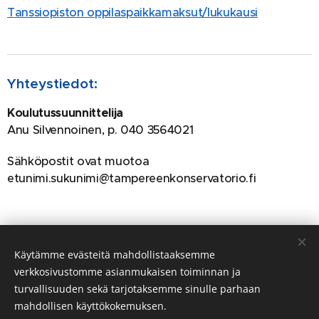
Tanssiopiston oppilaspaikkamaksut/lukukausi
Yhteystiedot:
Koulutussuunnittelija
Anu Silvennoinen, p. 040 3564021
Sähköpostit ovat muotoa
etunimi.sukunimi@tampereenkonservatorio.fi
Käytämme evästeitä mahdollistaaksemme
verkkosivustomme asianmukaisen toiminnan ja
turvallisuuden sekä tarjotaksemme sinulle parhaan
mahdollisen käyttökokemuksen.