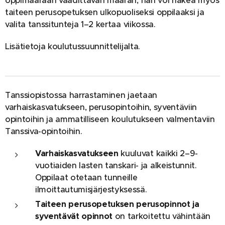
oppimäärään vaadittavan määrän, hän voi hakea myös
taiteen perusopetuksen ulkopuoliseksi oppilaaksi ja
valita tanssitunteja 1–2 kertaa viikossa.
Lisätietoja koulutussuunnittelijalta.
Tanssiopistossa harrastaminen jaetaan
varhaiskasvatukseen, perusopintoihin, syventäviin
opintoihin ja ammatilliseen koulutukseen valmentaviin
Tanssiva-opintoihin.
Varhaiskasvatukseen
kuuluvat kaikki 2–9-
vuotiaiden lasten tanskari- ja alkeistunnit.
Oppilaat otetaan tunneille
ilmoittautumisjärjestyksessä.
Taiteen perusopetuksen perusopinnot ja
syventävät opinnot
on tarkoitettu vähintään