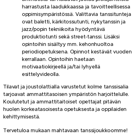
harrastusta laadukkaassa ja tavoitteellisessa
oppimisympäristössä. Valittavia tanssitunteja
ovat baletti, kärkitossutunti, nykytanssin ja
jazz/popin tekniikoita hyödyntävä
produktiotunti sekä street-tanssi. Lisäksi
opintoihin sisältyy mm. kehonhuoltoa
periodiopetuksena. Opinnot kestävät vuoden
kerrallaan. Opintoihin haetaan
motivaatiokirjeellä ja/tai lyhyellä
esittelyvideolla.
Tilavat ja joustolattialla varustetut kolme tanssisalia
tarjoavat ammattitasoisen ympäristön harjoittelulle.
Koulutetut ja ammattitaitoiset opettajat pitävän
huolen korkeatasoisesta opetuksesta ja oppilaiden
kehittymisestä.
Tervetuloa mukaan mahtavaan tanssijoukkoomme!