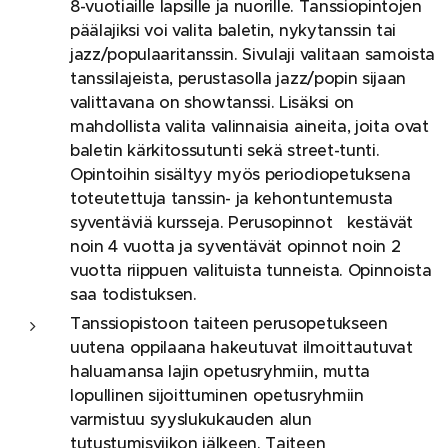
8-vuotiaille lapsille ja nuorille. Tanssiopintojen
päälajiksi voi valita baletin, nykytanssin tai
jazz/populaaritanssin. Sivulaji valitaan samoista
tanssilajeista, perustasolla jazz/popin sijaan
valittavana on showtanssi. Lisäksi on
mahdollista valita valinnaisia aineita, joita ovat
baletin kärkitossutunti sekä street-tunti.
Opintoihin sisältyy myös periodiopetuksena
toteutettuja tanssin- ja kehontuntemusta
syventäviä kursseja. Perusopinnot kestävät
noin 4 vuotta ja syventävät opinnot noin 2
vuotta riippuen valituista tunneista. Opinnoista
saa todistuksen.
Tanssiopistoon taiteen perusopetukseen
uutena oppilaana hakeutuvat ilmoittautuvat
haluamansa lajin opetusryhmiin, mutta
lopullinen sijoittuminen opetusryhmiin
varmistuu syyslukukauden alun
tutustumisviikon jälkeen. Taiteen