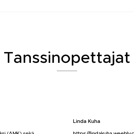
Tanssinopettajat
Linda Kuha
aksi (AMK) sekä
https://lindakuha.weebly