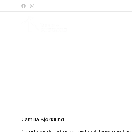
Camilla Björklund
Camilla Björklund on valmistunut tanssiopettaj