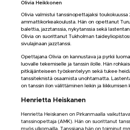
Olivia Heikkonen
Olivia valmistui tanssinopettajaksi toukokuuss
ammattikorkeakoulusta. Hän on opettanut Turu
balettia, jazztanssia, nykytanssia sekä lastenta
Olivia on suorittanut Tukholman taideyliopistoss
sivulajinaan jazztanssi.
Opettajana Olivia on kannustava ja pyrkii luomaa
luovalle tekemiselle ja tanssin ilolle. Hän rohkai
pitkäjänteiseen työskentelyyn sekä tukee heid
tanssiteknistä osaamista unohtamatta. Lastentan
on tanssin ilon välittäminen leikin ja liikkumisen
Henrietta Heiskanen
Henrietta Heiskanen on Pirkanmaalla vaikuttava 
tanssinopettaja (AMK). Hän on suorittanut tans
myös ulkomailla. Tanssijana hän on toiminut mm