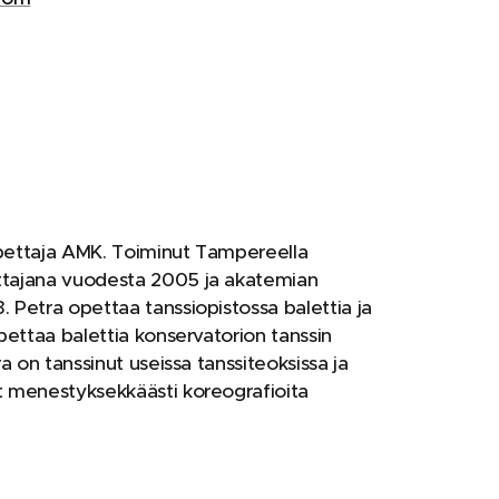
pettaja AMK. Toiminut Tampereella
ttajana vuodesta 2005 ja akatemian
 Petra opettaa tanssiopistossa balettia ja
pettaa balettia konservatorion tanssin
ra on tanssinut useissa tanssiteoksissa ja
t menestyksekkäästi koreografioita