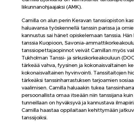
liikunnanohjaajaksi (AMK).
Camilla on alun perin Keravan tanssiopiston kasv
haluavansa työskennellä tanssin parissa ja omie
kannustus sai hänet opiskelemaan tanssia. Hän 
tanssia Kuopioon, Savonia-ammattikorkeakoulu
tanssiopettajaopinnot veivät Camillan myös vai
Tukholman Tanssi- ja sirkuskorkeakouluun (DOCH
tärkeää vahva, fyysinen ja kokonaisva
ltainen k
kokonaisvaltainen hyvinvoin
ti. Tanssitaitojen h
tärkeäksi tanssinharrastuksen tarjoamien sosiaa
vaalimisen. Camilla haluaakin tukea tanssinharr
persoonallista omaa itseään niin tanssijana kui
tunneillaan on hyväksyvä ja kannustava ilmapiir
Camilla haastaa oppilaitaan kehittymään jatku
tanssijoiksi.