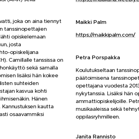
atti, joka on aina tiennyt
Maikki Palm
n tanssinopettajien
https://maikkipalm.com/
lähti opiskelemaan
un, josta
hto-opiskelijana
Petra Porspakka
). Camillalle tanssissa on
ehonkäyttö sekä samalla
Koulutukseltaan tanssino
iomisen lisäksi hän kokee
päätoimisena tanssinope
listen suhteiden
opettajana vuodesta 2013.
astajan kasvua kohti
nykytanssia. Lisäksi hän o
n ihmisenäkin. Hänen
ammattiopiskelijoille. Pet
i. Kannustuksen kautta
musikaaleissa sekä tehny
vasti osaavammiksi
oppilasryhmilleen.
Janita Rannisto