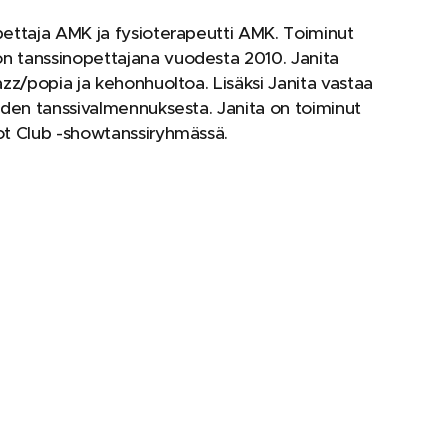
pettaja AMK ja fysioterapeutti AMK. Toiminut
 tanssinopettajana vuodesta 2010. Janita
azz/popia ja kehonhuoltoa. Lisäksi Janita vastaa
iden tanssivalmennuksesta. Janita on toiminut
ot Club -showtanssiryhmässä.