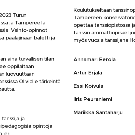
Koulutukseltaan tanssino
a 2023 Turun
Tampereen konservatorion
ssa ja Tampereella
opettaa tanssiopistossa j
nssia. Vaihto-opinnot
tanssin ammattiopiskelijo
a päälajinaan baletti ja
myös vuosia tanssijana H
n aina turvallisen tilan
Annamari Eerola
see oppilaitaan
Artur Erjala
än luovuuttaan
ssissa Olivialle tärkeintä
Essi Koivula
 kautta.
Iiris Peuraniemi
Mariikka Santaharju
tanssija ja
sipedagogisia opintoja
. eri