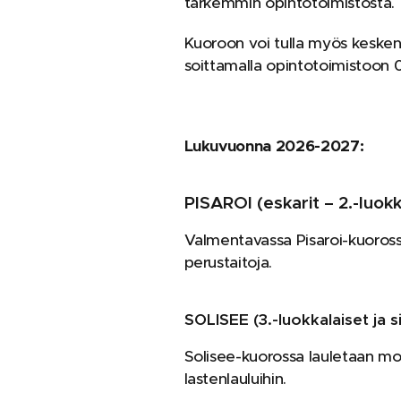
tarkemmin opintotoimistosta.
Kuoroon voi tulla myös kesken 
soittamalla opintotoimistoon 
Lukuvuonna 2026-2027:
PISAROI (eskarit – 2.-luokk
Valmentavassa Pisaroi-kuoross
perustaitoja.
SOLISEE (
3.-luokkalaiset ja
Solisee-kuorossa lauletaan moni
lastenlauluihin.