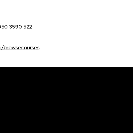
 050 3590 522
.fi/browsecourses