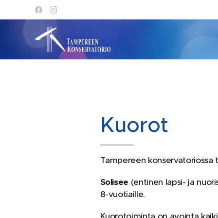
Kuorot
Tampereen konservatoriossa to
Solisee
(entinen lapsi- ja nuoris
8-vuotiaille.
Kuorotoiminta on avointa kaikill