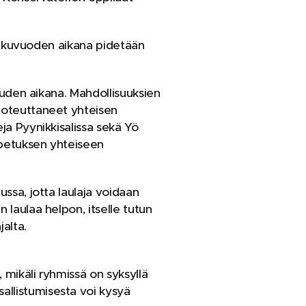
. Lukuvuoden aikana pidetään
kauden aikana. Mahdollisuuksien
 toteuttaneet yhteisen
ja Pyynikkisalissa sekä Yö
sopetuksen yhteiseen
ssa, jotta laulaja voidaan
 laulaa helpon, itselle tutun
jalta.
 mikäli ryhmissä on syksyllä
allistumisesta voi kysyä