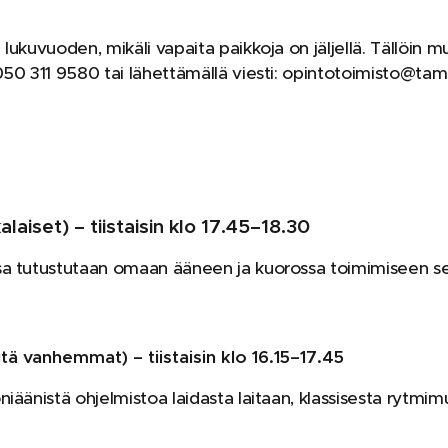
lukuvuoden, mikäli vapaita paikkoja on jäljellä. Tällöin 
050 311 9580 tai lähettämällä viesti: opintotoimisto@ta
alaiset) – tiistaisin klo 17.45–18.30
a tutustutaan omaan ääneen ja kuorossa toimimiseen sek
 sitä vanhemmat
) – tiistaisin klo 16.15–17.45
äänistä ohjelmistoa laidasta laitaan, klassisesta rytmimu