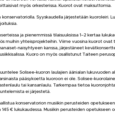
soittaisivat myös orkesterissa. Kuorot ovat maksuttomia.
in konservatoriolla. Syyskaudella järjestetään kuoroleiri
oituksia.
onserteissa ja pienemmissä tilaisuuksissa 1–2 kertaa luku
ös muihin yhteisprojekteihin. Viime vuosina kuorot ovat
Ihanaiset-naisyhtyeen kanssa, järjestäneet kevätkonsertte
musiikkisalissa. Kuoro on myös osallistunut Taiteen peru
kuuntelee Solisee-kuoron laulajien äänialan lukuvuoden alu
rsinaista pääsykoetta kuoroon ei ole. Solisee-kuorolainen
 lastenlaulu tai kansanlaulu. Tarkempaa tietoa kuoronjohta
uuntelemista ei järjestetä.
allistua konservatorion musiikin perusteiden opetukseen,
145 € lukukaudessa. Musiikin perusteiden opetukseen os