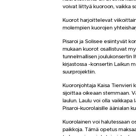
voivat liittyä kuoroon, vaikka 
Kuorot harjoittelevat viikoitta
molempien kuorojen yhteisharj
Pisaroi ja Solisee esiintyvät k
mukaan kuorot osallistuvat my
tunnelmallisen joulukonsertin 
kirjastossa -konsertin Laikun 
suurprojektiin.
Kuoronjohtaja Kaisa Tienvieri 
sijoittaa oikeaan stemmaan. Va
laulun. Laulu voi olla vaikkapa
Pisaroi-kuorolaisille äänialan k
Kuorolainen voi halutessaan os
paikkoja. Tämä opetus maksaa 