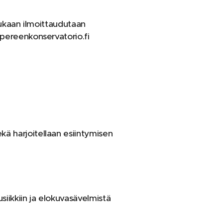
mukaan ilmoittaudutaan
mpereenkonservatorio.fi
ä harjoitellaan esiintymisen
siikkiin ja elokuvasävelmistä