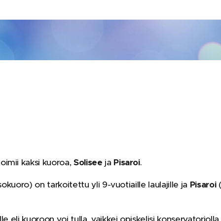
imii kaksi kuoroa,
Solisee
ja
Pisaroi
.
okuoro) on tarkoitettu yli 9-vuotiaille laulajille ja
Pisaroi
e eli kuoroon voi tulla, vaikkei opiskelisi konservatorioll