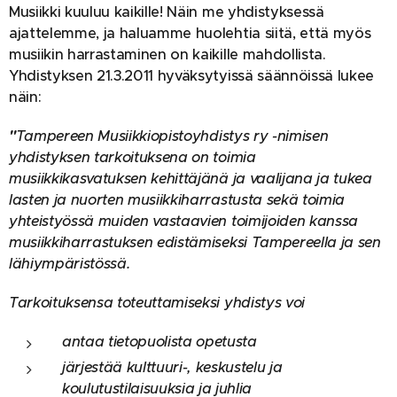
Musiikki kuuluu kaikille! Näin me yhdistyksessä
ajattelemme, ja haluamme huolehtia siitä, että myös
musiikin harrastaminen on kaikille mahdollista.
Yhdistyksen 21.3.2011 hyväksytyissä säännöissä lukee
näin:
"
Tampereen Musiikkiopistoyhdistys ry -nimisen
yhdistyksen tarkoituksena on toimia
musiikkikasvatuksen kehittäjänä ja vaalijana ja tukea
lasten ja nuorten musiikkiharrastusta sekä toimia
yhteistyössä muiden vastaavien toimijoiden kanssa
musiikkiharrastuksen edistämiseksi Tampereella ja sen
lähiympäristössä.
Tarkoituksensa toteuttamiseksi yhdistys voi
antaa tietopuolista opetusta
järjestää kulttuuri-, keskustelu ja
koulutustilaisuuksia ja juhlia