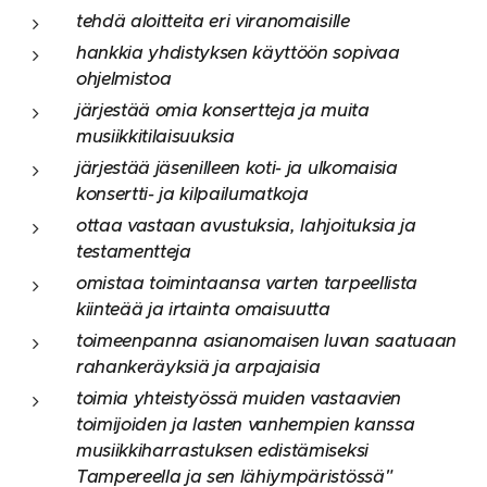
tehdä aloitteita eri viranomaisille
hankkia yhdistyksen käyttöön sopivaa
ohjelmistoa
järjestää omia konsertteja ja muita
musiikkitilaisuuksia
järjestää jäsenilleen koti- ja ulkomaisia
konsertti- ja kilpailumatkoja
ottaa vastaan avustuksia, lahjoituksia ja
testamentteja
omistaa toimintaansa varten tarpeellista
kiinteää ja irtainta omaisuutta
toimeenpanna asianomaisen luvan saatuaan
rahankeräyksiä ja arpajaisia
toimia yhteistyössä muiden vastaavien
toimijoiden ja lasten vanhempien kanssa
musiikkiharrastuksen edistämiseksi
Tampereella ja sen lähiympäristössä"