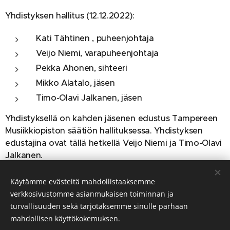
Yhdistyksen hallitus (12.12.2022):
Kati Tähtinen , puheenjohtaja
Veijo Niemi, varapuheenjohtaja
Pekka Ahonen, sihteeri
Mikko Alatalo, jäsen
Timo-Olavi Jalkanen, jäsen
Yhdistyksellä on kahden jäsenen edustus Tampereen
Musiikkiopiston säätiön hallituksessa. Yhdistyksen
edustajina ovat tällä hetkellä Veijo Niemi ja Timo-Olavi
Jalkanen.
Linkki jäsenhakemukseen
Käytämme evästeitä mahdollistaaksemme
verkkosivustomme asianmukaisen toiminnan ja
turvallisuuden sekä tarjotaksemme sinulle parhaan
mahdollisen käyttökokemuksen.