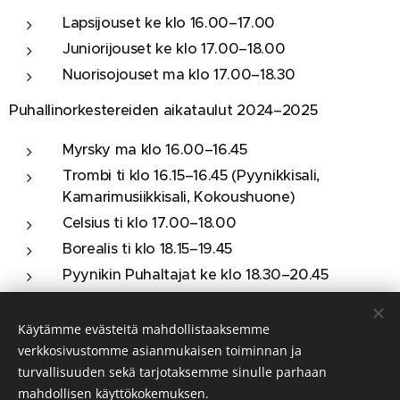
Lapsijouset ke klo 16.00–17.00
Juniorijouset ke klo 17.00–18.00
Nuorisojouset ma klo 17.00–18.30
Puhallinorkestereiden aikataulut 2024–2025
Myrsky ma klo 16.00–16.45
Trombi ti klo 16.15–16.45 (Pyynikkisali,
Kamarimusiikkisali, Kokoushuone)
Celsius ti klo 17.00–18.00
Borealis ti klo 18.15–19.45
Pyynikin Puhaltajat ke klo 18.30–20.45
Kaikki puhallinorkesterit: valmistautuminen ja
Käytämme evästeitä mahdollistaaksemme
lämmittely 15 minuuttia ennen harjoituksen alkamista
verkkosivustomme asianmukaisen toiminnan ja
turvallisuuden sekä tarjotaksemme sinulle parhaan
mahdollisen käyttökokemuksen.