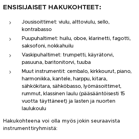
ENSISIJAISET HAKUKOHTEET:
Jousisoittimet: viulu, alttoviulu, sello,
kontrabasso
Puupuhaltimet: huilu, oboe, klarinetti, fagotti,
saksofoni, nokkahuilu
Vaskipuhaltimet: trumpetti, käyrätorvi,
pasuuna, baritonitorvi, tuuba
Muut instrumentit: cembalo, kirkkourut, piano,
harmonikka, kantele, harppu, kitara,
sähkökitara, sähköbasso, lyömäsoittimet,
rummut, klassinen laulu (pääsääntöisesti 15
vuotta täyttäneet) ja lasten ja nuorten
laulukoulu
Hakukohteena voi olla myös jokin seuraavista
instrumenttiryhmistä: