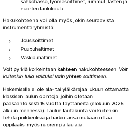
sähköbasso, lyömäsoittimet, rummut, lasten ja
nuorten laulu
koulu
Hakukohteena voi olla myös jokin seuraavista
instrumenttiryhmistä:
Jousisoittimet
Puupuhaltimet
Vaskipuhaltimet
Voit pyrkiä korkeintaan
kahteen
hakukohteeseen.
Voit
kuitenkin tulla valituksi
vain yhteen
soittimeen.
Hakemiselle ei ole ala- tai yläikärajaa lukuun ottamatta
klassisen laulun opintoja, joihin otetaan
pääsääntöisesti 15 vuotta täyttäneitä (elokuun 2026
alkuun mennessä). Laulun lautakunta voi kuitenkin
tehdä poikkeuksia ja harkintansa mukaan ottaa
oppilaaksi myös nuorempia laulajia.