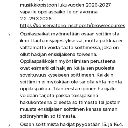
musiikkiopistoon lukuvuoden 2026-2027
vapaille oppilaspaikoille on avoinna
2.2.-29.3.2026:
https://konservatorio.inschool.fi/browsecourses
Oppilaspaikat myönnetään osaan soittimista
ilmoittautumisjärjestyksessä, mutta paikkaa ei
välttämättä voida taata soittimessa, joka on
ollut hakijan ensisijaisena toiveena.
Oppilaspaikkojen myöntämisen perusteena
ovat esimerkiksi hakijan ikä ja sen puolesta
soveltuvuus kyseiseen soittimeen. Kaikkiin
soittimiin ei myöskään ole tarjolla yhtä monta
oppilaspaikaa. Tilanteesta riippuen hakijalle
voidaan tarjota paikka toissijaisena
hakukohteena olleesta soittimesta tai jostain
muusta ensisijaisen soittimen kanssa saman
soitinryhmän soittimesta.
Osaan soittimista hakijat pyydetään 15. ja 16.4.