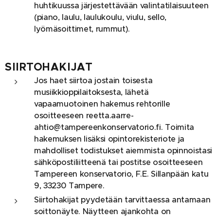
huhtikuussa järjestettävään valintatilaisuuteen
(
piano, lau
lu, laulukoulu, viulu, sello,
lyömäsoittimet, rummut).
SIIRTOHAKIJAT
Jos haet siirtoa jostain toisesta
musiikkioppilaitoksesta, lähetä
vapaamuotoinen hakemus rehtorille
osoitteeseen reetta.aarre-
ahtio@tampereenkonservatorio.fi. Toimita
hakemuksen lisäksi opintorekisteriote ja
mahdolliset todistukset aiemmista opinnoistasi
sähköpostiliitteenä tai postitse osoitteeseen
Tampereen konservatorio, F.E. Sillanpään katu
9, 33230 Tampere.
Siirtohakijat pyydetään tarvittaessa antamaan
soittonäyte. Näytteen ajankohta on