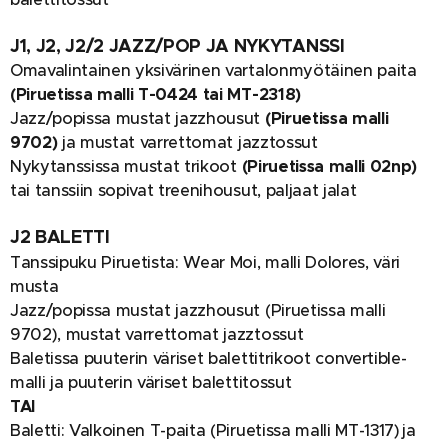
J1, J2, J2/2 JAZZ/POP JA NYKYTANSSI
Omavalintainen yksivärinen vartalonmyötäinen paita
(Piruetissa malli T-0424 tai MT-2318)
Jazz/popissa mustat jazzhousut
(Piruetissa malli
9702)
ja mustat varrettomat jazztossut
Nykytanssissa mustat trikoot
(Piruetissa malli 02np)
tai tanssiin sopivat treenihousut, paljaat jalat
J2 BALETTI
Tanssipuku Piruetista: Wear Moi, malli Dolores, väri
musta
Jazz/popissa mustat jazzhousut (Piruetissa malli
9702), mustat varrettomat jazztossut
Baletissa puuterin väriset balettitrikoot convertible-
malli ja puuterin väriset balettitossut
TAI
Baletti: Valkoinen T-paita (Piruetissa malli MT-1317) ja