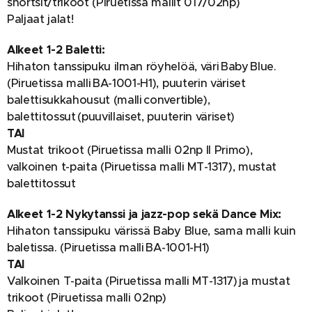
shortsit/trikoot (Piruetissa mallit 017/02np)
Paljaat jalat!
Alkeet 1-2 Baletti:
Hihaton tanssipuku ilman röyhelöä, väri Baby Blue.
(Piruetissa malli BA-1001-H1), puuterin väriset
balettisukkahousut (malli convertible),
balettitossut (puuvillaiset, puuterin väriset)
TAI
Mustat trikoot (Piruetissa malli 02np Il Primo),
valkoinen t-paita (Piruetissa malli MT-1317), mustat
balettitossut
Alkeet 1-2 Nykytanssi ja jazz-pop sekä Dance Mix:
Hihaton tanssipuku värissä Baby Blue, sama malli kuin
baletissa. (Piruetissa malli BA-1001-H1)
TAI
Valkoinen T-paita (Piruetissa malli MT-1317) ja mustat
trikoot (Piruetissa malli 02np)