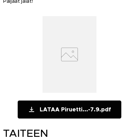
Paljaat jalat!
LATAA Piruetti...-7.9.pdf
TAITEEN