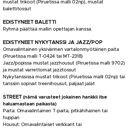
mustat trikoot (Piruetissa malli 02np), mustat
balettitossut
EDISTYNEET BALETTI
Ryhmä päättää mallin opettajan kanssa.
EDISTYNEET NYKYTANSSI JA JAZZ/POP
Omavalintainen yksivärinen vartalonmyötäinen paita
(Piruetissa malli T-0424 tai MT-2318)
Jazz/popissa mustat jazzhousut (Piruetissa malli 9702)
ja mustat varrettomat jazztossut
Nykytanssissa mustat trikoot (Piruetissa malli 02np) tai
tanssiin sopivat treenihousut, paljaat jalat
STREET
(nämä varusteet jokainen hankkii itse
haluamastaan paikasta)
Paita: Omavalintainen T-paita, pitkähihainen tai
huppari
Housut: Omavalintaiset verkkarit tai