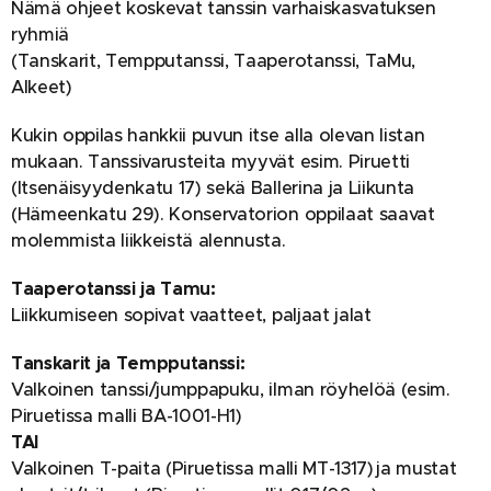
Nämä ohjeet koskevat tanssin varhaiskasvatuksen
ryhmiä
(Tanskarit, Tempputanssi, Taaperotanssi, TaMu,
Alkeet)
Kukin oppilas hankkii puvun itse alla olevan listan
mukaan. Tanssivarusteita myyvät esim. Piruetti
(Itsenäisyydenkatu 17) sekä Ballerina ja Liikunta
(Hämeenkatu 29). Konservatorion oppilaat saavat
molemmista liikkeistä alennusta.
Taaperotanssi ja Tamu:
Liikkumiseen sopivat vaatteet, paljaat jalat
Tanskarit ja Tempputanssi:
Valkoinen tanssi/jumppapuku, ilman röyhelöä (esim.
Piruetissa malli BA-1001-H1)
TAI
Valkoinen T-paita (Piruetissa malli MT-1317) ja mustat