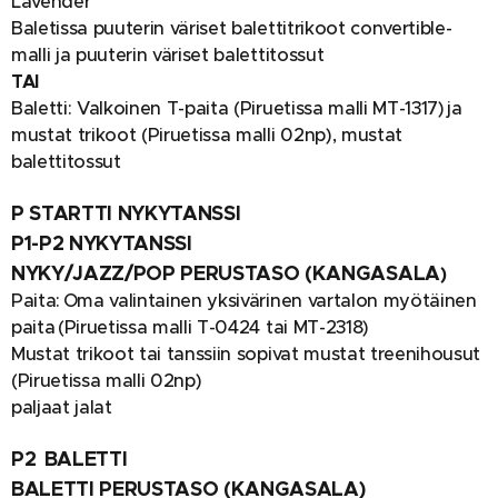
Lavender
Baletissa puuterin väriset balettitrikoot convertible-
malli ja puuterin väriset balettitossut
TAI
Baletti: Valkoinen T-paita (Piruetissa malli MT-1317) ja
mustat trikoot (Piruetissa malli 02np), mustat
balettitossut
P STARTTI NYKYTANSSI
P1-P2 NYKYTANSSI
NYKY/JAZZ/POP PERUSTASO (KANGASALA
)
Paita: Oma valintainen yksivärinen vartalon myötäinen
paita (Piruetissa malli T-0424 tai MT-2318)
Mustat trikoot tai tanssiin sopivat mustat treenihousut
(Piruetissa malli 02np)
paljaat jalat
P2 BALETTI
BALETTI PERUSTASO (KANGASALA)