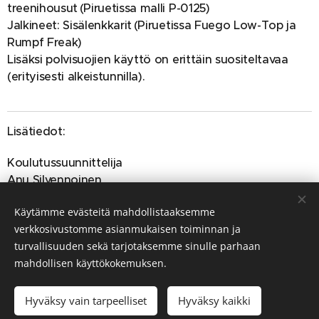
treenihousut (Piruetissa malli P-0125)
Jalkineet: Sisälenkkarit (Piruetissa Fuego Low-Top ja
Rumpf Freak)
Lisäksi polvisuojien käyttö on erittäin suositeltavaa
(erityisesti alkeistunnilla).
Lisätiedot:
Koulutussuunnittelija
Anu Silvennoinen
anu.silvennoinen@tampereenkonservatorio.fi
Käytämme evästeitä mahdollistaaksemme
p. 040 3564021
verkkosivustomme asianmukaisen toiminnan ja
turvallisuuden sekä tarjotaksemme sinulle parhaan
mahdollisen käyttökokemuksen.
Tampereen konservatorio © Kaikki oikeudet pidätetään 2026
Hyväksy vain tarpeelliset
Hyväksy kaikki
Evästeet