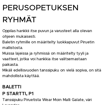
PERUSOPETUKSEN
R
YHMÄT
Oppilas hankkii itse puvun ja varusteet alla olevan
ohjeen mukaisesti.
Baletin ryhmille on määritelty luokkapuvut Piruetin
mallistosta.
Muissa lajeissa ja ryhmissä on määritelty tyyli ja
vaatteet, jotka voi hankkia itse valitsemastaan
paikasta.
Mikäli edellisvuoden tanssipuku on vielä sopiva, on sitä
mahdollista käyttää.
BALETTI
P STARTTI,
P1
Tanssipuku Piruetista Wear Moin Malli Galate, väri