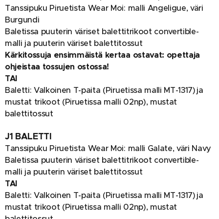
Tanssipuku Piruetista Wear Moi: malli Angeligue, väri
Burgundi
Baletissa puuterin väriset balettitrikoot convertible-
malli ja puuterin väriset balettitossut
Kärkitossuja ensimmäistä kertaa ostavat: opettaja
ohjeistaa tossujen ostossa!
TAI
Baletti: Valkoinen T-paita (Piruetissa malli MT-1317) ja
mustat trikoot (Piruetissa malli 02np), mustat
balettitossut
J1 BALETTI
Tanssipuku Piruetista Wear Moi: malli Galate, väri Navy
Baletissa puuterin väriset balettitrikoot convertible-
malli ja puuterin väriset balettitossut
TAI
Baletti: Valkoinen T-paita (Piruetissa malli MT-1317) ja
mustat trikoot (Piruetissa malli 02np), mustat
balettitossut