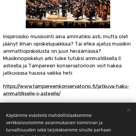
Inspiroisiko musisointi aina ammatiksi asti, mutta olet
jäänyt ilman opiskelupaikkaa? Tai ehkä ajatus musiikin
ammattiopiskelusta on juuri heräämässä?
Musiikinopiskelun arki tulee tutuksi ammatillisella II
asteella ja Tampereen konservatorioon voit hakea
jatkuvassa haussa vaikka heti:
https://www.tampereenkonservatorio.fi/jatkuva-haku-
ammatilliselle-ii-asteelle/
Käytämme evästeitä mahdollistaaksemme
verkkosivustomme asianmukaisen toiminnan ja
turvallisuuden sekä tarjotaksemme sinulle parhaan