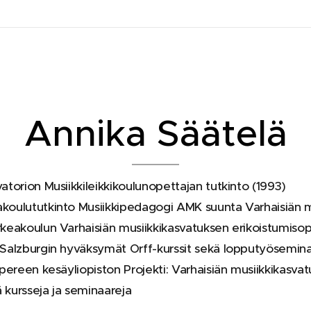
Annika Säätelä
torion Musiikkileikkikoulunopettajan tutkinto (1993)
oulututkinto Musiikkipedagogi AMK suunta Varhaisiän m
eakoulun Varhaisiän musiikkikasvatuksen erikoistumisop
Salzburgin hyväksymät Orff-kurssit sekä lopputyösemina
pereen kesäyliopiston Projekti: Varhaisiän musiikkikasva
 kursseja ja seminaareja