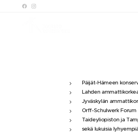
Päijät-Hämeen konserva
Lahden ammattikorkeak
Jyväskylän ammattikork
Orff-Schulwerk Forum 
Taideyliopiston ja Tam
sekä lukuisia lyhyempiä