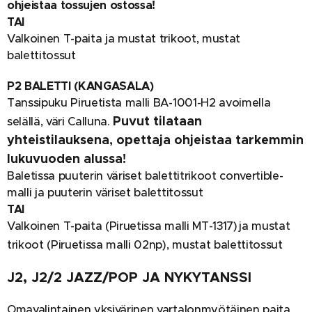
ohjeistaa tossujen ostossa!
TAI
Valkoinen T-paita ja mustat trikoot, mustat
balettitossut
P2 BALETTI (KANGASALA)
Tanssipuku Piruetista malli BA-1001-H2 avoimella
Puvut tilataan
selällä, väri Calluna.
yhteistilauksena, opettaja ohjeistaa tarkemmin
lukuvuoden alussa!
Baletissa puuterin väriset balettitrikoot convertible-
malli ja puuterin väriset balettitossut
TAI
Valkoinen T-paita (Piruetissa malli MT-1317) ja mustat
trikoot (Piruetissa malli 02np), mustat balettitossut
J2, J2/2 JAZZ/POP JA NYKYTANSSI
Omavalintainen yksivärinen vartalonmyötäinen paita