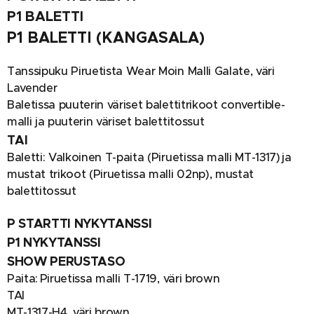
P
1 BALETTI
P1 BALETTI (KANGASALA)
Tanssipuku Piruetista Wear Moin Malli Galate, väri
Lavender
Baletissa puuterin väriset balettitrikoot convertible-
malli ja puuterin väriset balettitossut
TAI
Baletti: Valkoinen T-paita (Piruetissa malli MT-1317) ja
mustat trikoot (Piruetissa malli 02np), mustat
balettitossut
P STARTTI NYKYTANSSI
P1 NYKYTANSSI
SHOW PERUSTASO
Paita: Piruetissa malli T-1719, väri brown
TAI
MT-1317-H4, väri brown