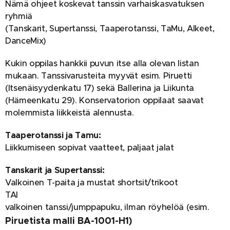
Nämä ohjeet koskevat tanssin varhaiskasvatuksen
ryhmiä
(Tanskarit, Supertanssi, Taaperotanssi, TaMu, Alkeet,
DanceMix)
Kukin oppilas hankkii puvun itse alla olevan listan
mukaan. Tanssivarusteita myyvät esim. Piruetti
(Itsenäisyydenkatu 17) sekä Ballerina ja Liikunta
(Hämeenkatu 29). Konservatorion oppilaat saavat
molemmista liikkeistä alennusta.
Taaperotanssi ja Tamu:
Liikkumiseen sopivat vaatteet, paljaat jalat
Tanskarit ja Supertanssi:
Valkoinen T-paita ja mustat shortsit/trikoot
TAI
valkoinen tanssi/jumppapuku, ilman röyhelöä (esim.
Piruetista malli BA-1001-H1)