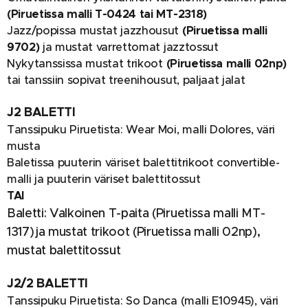
(Piruetissa malli T-0424 tai MT-2318)
Jazz/popissa mustat jazzhousut
(Piruetissa malli
9702)
ja mustat varrettomat jazztossut
Nykytanssissa mustat trikoot
(Piruetissa malli 02np)
tai tanssiin sopivat treenihousut, paljaat jalat
J2 BALETTI
Tanssipuku Piruetista: Wear Moi, malli Dolores, väri
musta
Baletissa puuterin väriset balettitrikoot convertible-
malli ja puuterin väriset balettitossut
TAI
Baletti: Valkoinen T-paita (Piruetissa malli MT-
1317) ja mustat trikoot (Piruetissa malli 02np),
mustat balettitossut
J2/2 BALETTI
Tanssipuku Piruetista: So Danca (malli E10945), väri