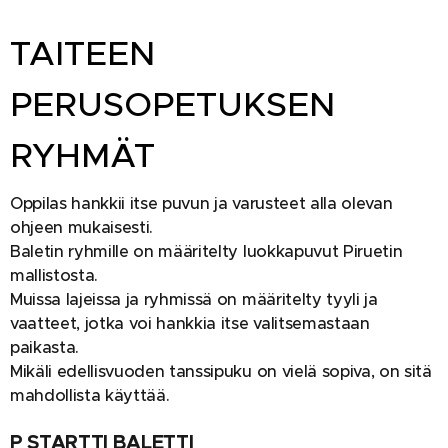
TAITEEN
PERUSOPETUKSEN
R
YHMÄT
Oppilas hankkii itse puvun ja varusteet alla olevan
ohjeen mukaisesti.
Baletin ryhmille on määritelty luokkapuvut Piruetin
mallistosta.
Muissa lajeissa ja ryhmissä on määritelty tyyli ja
vaatteet, jotka voi hankkia itse valitsemastaan
paikasta.
Mikäli edellisvuoden tanssipuku on vielä sopiva, on sitä
mahdollista käyttää.
P STARTTI BALETTI