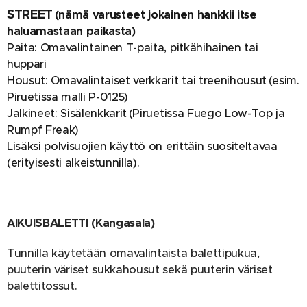
STREET
(nämä varusteet jokainen hankkii itse
haluamastaan paikasta)
Paita: Omavalintainen T-paita, pitkähihainen tai
huppari
Housut: Omavalintaiset verkkarit tai treenihousut (esim.
Piruetissa malli P-0125)
Jalkineet: Sisälenkkarit (Piruetissa Fuego Low-Top ja
Rumpf Freak)
Lisäksi polvisuojien käyttö on erittäin suositeltavaa
(erityisesti alkeistunnilla).
AIKUISBALETTI (Kangasala)
Tunnilla käytetään omavalintaista balettipukua,
puuterin väriset sukkahousut sekä puuterin väriset
balettitossut.