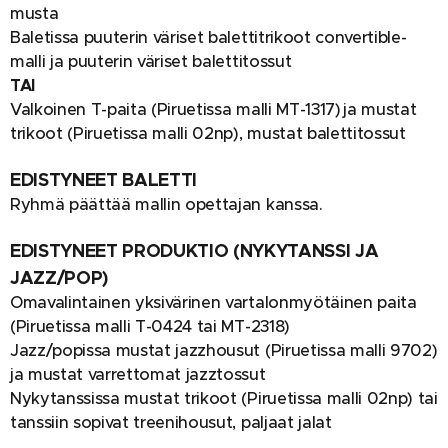
musta
Baletissa puuterin väriset balettitrikoot convertible-
malli ja puuterin väriset balettitossut
TAI
Valkoinen T-paita (Piruetissa malli MT-1317) ja mustat
trikoot (Piruetissa malli 02np), mustat balettitossut
EDISTYNEET BALETTI
Ryhmä päättää mallin opettajan kanssa.
EDISTYNEET PRODUKTIO (NYKYTANSSI JA
JAZZ/POP)
Omavalintainen yksivärinen vartalonmyötäinen paita
(Piruetissa malli T-0424 tai MT-2318)
Jazz/popissa mustat jazzhousut (Piruetissa malli 9702)
ja mustat varrettomat jazztossut
Nykytanssissa mustat trikoot (Piruetissa malli 02np) tai
tanssiin sopivat treenihousut, paljaat jalat