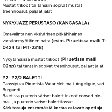
Mustat trikoot tai tanssiin sopivat mustat
treenihousut, paljaat jalat
NYKY/JAZZ PERUSTASO (KANGASALA
)
Omavalintainen yksivärinen pitkähihainen
(esim. Piruetissa malli T-
vartalonmyötäinen paita
0424 tai MT-2318)
(Piruetissa malli
Nykytanssissa mustat trikoot
02np)
tai tanssiin sopivat treenihousut, paljaat jalat
P2 - P2/2 BALETTI
Tanssipuku Piruetista Wear Moi: malli Angeligue, väri
Burgundi
Baletissa puuterin väriset balettitrikoot convertible-
malli ja puuterin väriset balettitossut
Kärkitossuja ensimmäistä kertaa ostavat: opettaja