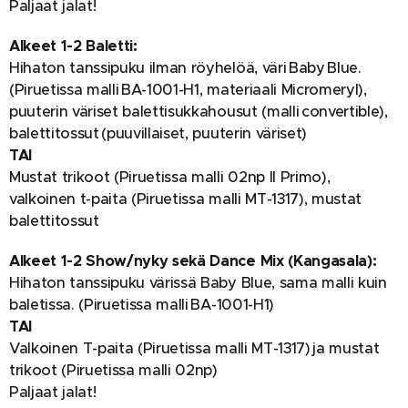
Paljaat jalat!
Alkeet 1-2 Baletti:
Hihaton tanssipuku ilman röyhelöä, väri Baby Blue.
(Piruetissa malli BA-1001-H1, materiaali Micromeryl),
puuterin väriset balettisukkahousut (malli convertible),
balettitossut (puuvillaiset, puuterin väriset)
TAI
Mustat trikoot (Piruetissa malli 02np Il Primo),
valkoinen t-paita (Piruetissa malli MT-1317), mustat
balettitossut
Alkeet 1-2 Show/nyky sekä Dance Mix (Kangasala):
Hihaton tanssipuku värissä Baby Blue, sama malli kuin
baletissa. (Piruetissa malli BA-1001-H1)
TAI
Valkoinen T-paita (Piruetissa malli MT-1317) ja mustat
trikoot (Piruetissa malli 02np)
Paljaat jalat!