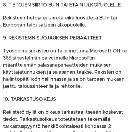
8. TIETOJEN SIIRTO EU:N TAI ETA:N ULKOPUOLELLE
Rekisterin tietoja ei siirretä eikä luovuteta EU:n tai
Euroopan talousalueen ulkopuolelle.
9. REKISTERIN SUOJAUKSEN PERIAATTEET
Työsopimusrekisteri on tallennettuna Microsoft Office
365 järjestelmän palvelimelle Microsoftin
määrittelemän salasanaperiaatteiden mukaisen
käyttäjätunnuksen ja salasanan taakse. Rekisteri on
hallintopäällikön hallinnassa ja se on tarpeen mukaan
jaettu taloussihteerille ja rehtorille.
10. TARKASTUSOIKEUS
Rekisteröidyllä on oikeus tarkastaa itseään koskevat
tiedot. Tarkastusoikeus toteutetaan tekemällä
tarkastuspyyntö henkilökohtaisesti kohdassa 2